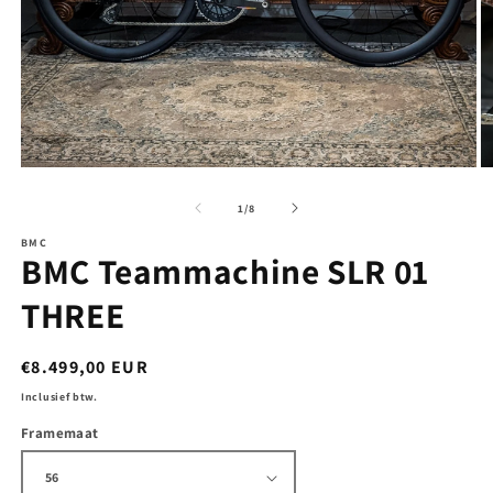
Media
M
1
2
openen
o
van
1
/
8
in
in
modaal
m
BMC
BMC Teammachine SLR 01
THREE
Normale
€8.499,00 EUR
prijs
Inclusief btw.
Framemaat