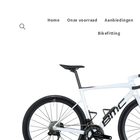
Meteen
naar de
content
Home
Onze voorraad
Aanbiedingen
Bikefitting
Ga direct naar
productinformatie