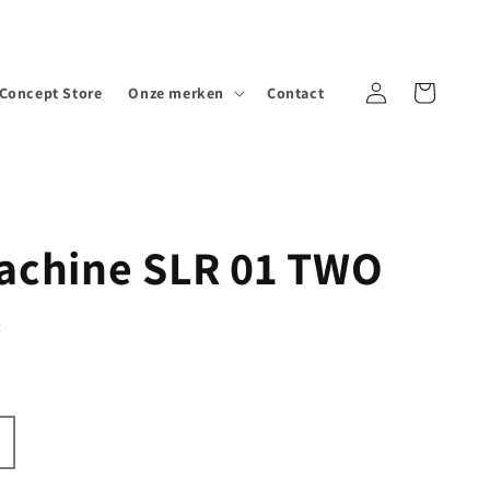
Winkelwagen
Concept Store
Onze merken
Contact
Inloggen
chine SLR 01 TWO
g