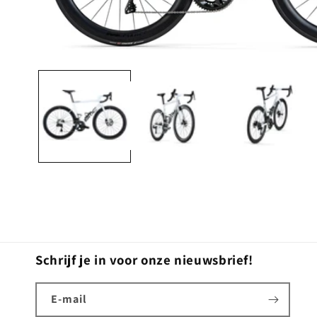
Media
1
openen
in
modaal
Schrijf je in voor onze nieuwsbrief!
E‑mail