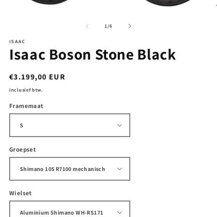
M
Media
2
1
o
openen
van
1
/
6
in
in
m
modaal
ISAAC
Isaac Boson Stone Black
Normale
€3.199,00 EUR
prijs
Inclusief btw.
Framemaat
Groepset
Wielset